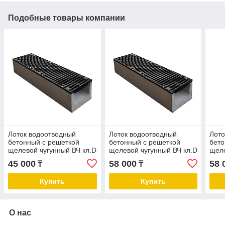
Подобные товары компании
Лоток водоотводный
Лоток водоотводный
Лото
бетонный с решеткой
бетонный с решеткой
бето
щелевой чугунный ВЧ кл.D
щелевой чугунный ВЧ кл.D
щеле
в комплекте
в комплекте
в ко
45 000
58 000
58 
₸
₸
1000х250х255 мм
1000х260х265 мм
100
+77077944491
+77077944491
+77
Купить
Купить
О нас