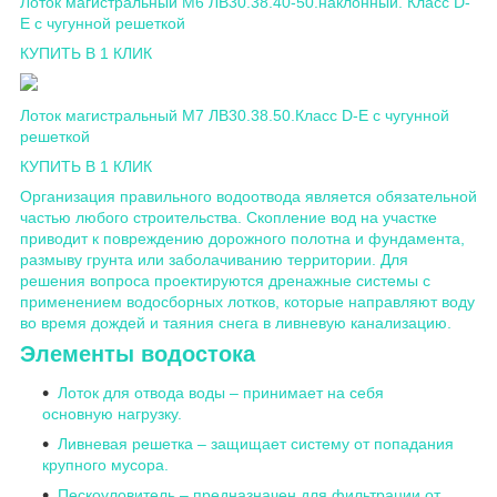
Лоток магистральный М6 ЛВ30.38.40-50.наклонный. Класс D-
E c чугунной решеткой
КУПИТЬ В 1 КЛИК
Лоток магистральный М7 ЛВ30.38.50.Класс D-E c чугунной
решеткой
КУПИТЬ В 1 КЛИК
Организация правильного водоотвода является обязательной
частью любого строительства. Скопление вод на участке
приводит к повреждению дорожного полотна и фундамента,
размыву грунта или заболачиванию территории. Для
решения вопроса проектируются дренажные системы с
применением водосборных лотков, которые направляют воду
во время дождей и таяния снега в ливневую канализацию.
Элементы водостока
Лоток для отвода воды – принимает на себя
основную нагрузку.
Ливневая решетка – защищает систему от попадания
крупного мусора.
Пескоуловитель – предназначен для фильтрации от