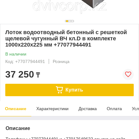
Лоток водоотводный бетонный с решеткой
щелевой чугунный ВЧ кл.D в комплекте
1000х220х225 мм +77077944491
В наличии
Код: +77077944491
Розница
37 250
₸
Купить
Описание
Характеристики
Доставка
Оплата
Усл
Описание
Телефоны +77077944491 и +77017649622 ссылка на сайт