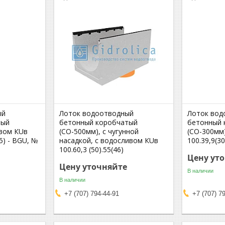
ый
Лоток водоотводный
Лоток вод
тый
бетонный коробчатый
бетонный 
ивом КUв
(СО-500мм), с чугунной
(СО-300мм
,5) - BGU, №
насадкой, с водосливом КUв
100.39,9(30
100.60,3 (50).55(46)
Цену ут
Цену уточняйте
В наличии
В наличии
+7 (707) 794-44-91
+7 (707) 7