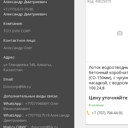
Александр Дмитриевич
40615075
+7 (777) 677-70-85
Александр Дмитриевич
ТОО DVIV CORP
Александр Олег
ул Тлендиева 146, Алматы,
Лоток водоотводн
Казахстан
бетонный коробча
(СО-150мм), с чугун
насадкой, с водосл
Dvivcorp@bk.ru
100.24,8
Цену уточняйте
WhatsApp
+77077944491 Олег
В наличии
Вячеславович
+7 (707) 794-44-91
WhatsApp
+77071027519 Александр
Дмитриевич
Mail.ru ОФИС
dvivcorp@bk.ru