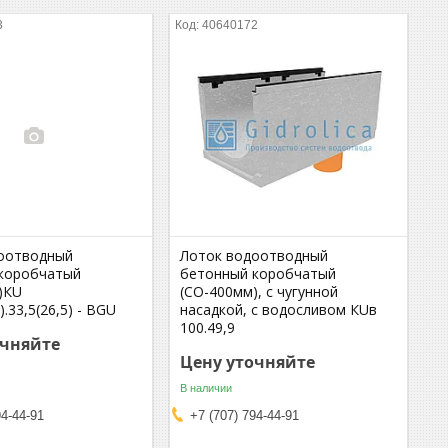
3
40640172
оотводный
Лоток водоотводный
коробчатый
бетонный коробчатый
)КU
(СО-400мм), с чугунной
).33,5(26,5) - BGU
насадкой, с водосливом КUв
100.49,9
очняйте
Цену уточняйте
В наличии
94-44-91
+7 (707) 794-44-91