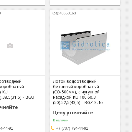
8
40650163
оотводный
Лоток водоотводный
коробчатый
бетонный коробчатый
) КU
(СО-500мм), с чугунной
).38,5(31,5) - BGU
насадкой КU 100.60,3
(50).52,5(43,5) - BGZ-S, №
очняйте
Цену уточняйте
В наличии
94-44-91
+7 (707) 794-44-91