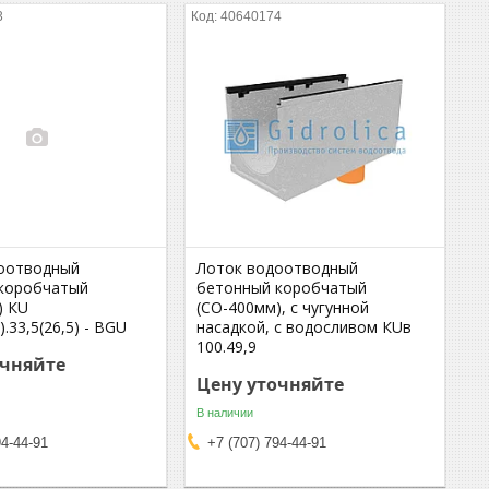
3
40640174
оотводный
Лоток водоотводный
коробчатый
бетонный коробчатый
) КU
(СО-400мм), с чугунной
).33,5(26,5) - BGU
насадкой, с водосливом КUв
100.49,9
очняйте
Цену уточняйте
В наличии
94-44-91
+7 (707) 794-44-91