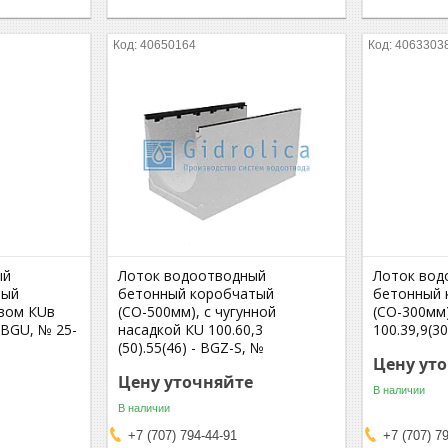
40650164
4063303
ый
Лоток водоотводный
Лоток вод
тый
бетонный коробчатый
бетонный 
ивом КUв
(СО-500мм), с чугунной
(СО-300мм
- BGU, № 25-
насадкой КU 100.60,3
100.39,9(30
(50).55(46) - BGZ-S, №
Цену ут
Цену уточняйте
В наличии
В наличии
+7 (707) 794-44-91
+7 (707) 7