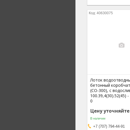
40630075
Лоток водоотводн
бетонный коробча
(СО-300), с водосл
100.39,4(30).52(45) 
0
Цену уточняйте
В наличии
+7 (707) 794-44-91