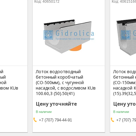
40650172
4061516
ый
Лоток водоотводный
Лоток вод
тый
бетонный коробчатый
бетонный 
ной
(СО-500мм), с чугунной
(СО-150мм)
ивом КUв
насадкой, с водосливом КUв
насадкой К
100.60,3 (50).50(41)
(15).39(32,
Цену уточняйте
Цену ут
В наличии
В наличии
+7 (707) 794-44-91
+7 (707) 7