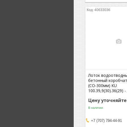
40633036
Лоток водоотводн
бетонный коробча
(СО-300мм) КU
100.39,9(30).36(29) 
Цену уточняйте
В наличии
+7 (707) 794-44-91