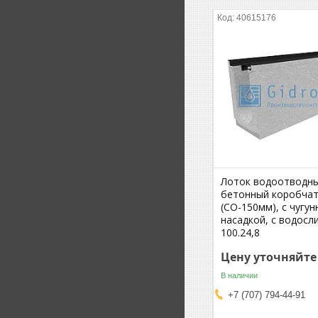
40615176
Лоток водоотводн
бетонный коробча
(СО-150мм), с чугун
насадкой, с водосл
100.24,8
Цену уточняйте
В наличии
+7 (707) 794-44-91