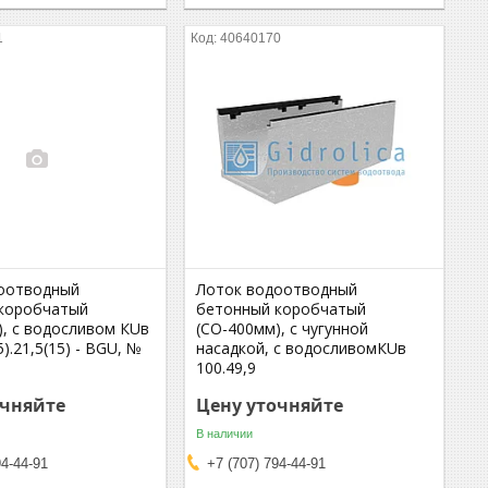
1
40640170
оотводный
Лоток водоотводный
коробчатый
бетонный коробчатый
), с водосливом КUв
(СО-400мм), с чугунной
5).21,5(15) - BGU, №
насадкой, с водосливомКUв
100.49,9
очняйте
Цену уточняйте
В наличии
94-44-91
+7 (707) 794-44-91