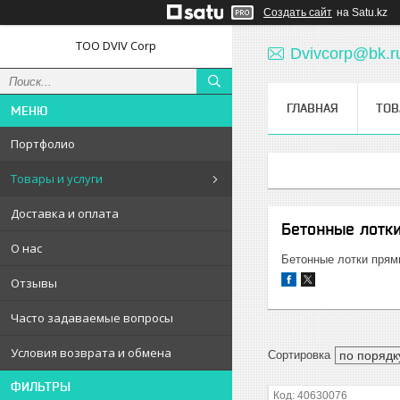
Создать сайт
на Satu.kz
ТОО DVIV Corp
Dvivcorp@bk.r
ГЛАВНАЯ
ТОВ
Портфолио
Товары и услуги
Доставка и оплата
Бетонные лотк
О нас
Бетонные лотки пря
Отзывы
Часто задаваемые вопросы
Условия возврата и обмена
ФИЛЬТРЫ
40630076