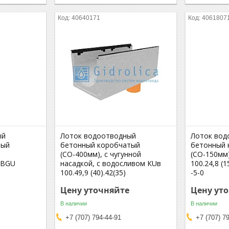
40640171
4061807
ый
Лоток водоотводный
Лоток вод
тый
бетонный коробчатый
бетонный 
(СО-400мм), с чугунной
(СО-150мм
- BGU
насадкой, с водосливом КUв
100.24,8 (1
100.49,9 (40).42(35)
-5-0
Цену уточняйте
Цену ут
В наличии
В наличии
+7 (707) 794-44-91
+7 (707) 7