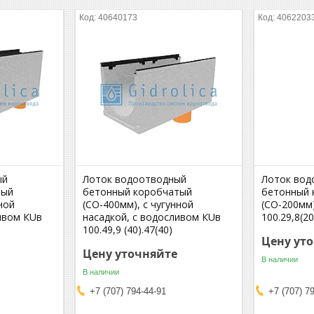
40640173
4062203
ый
Лоток водоотводный
Лоток вод
тый
бетонный коробчатый
бетонный 
ной
(СО-400мм), с чугунной
(СО-200мм
ивом КUв
насадкой, с водосливом КUв
100.29,8(20
100.49,9 (40).47(40)
Цену ут
Цену уточняйте
В наличии
В наличии
+7 (707) 794-44-91
+7 (707) 7