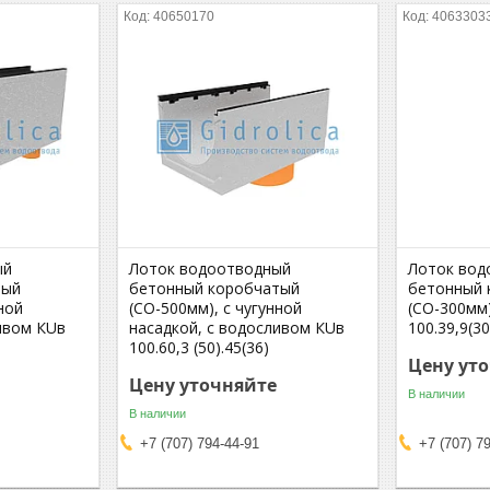
40650170
4063303
ый
Лоток водоотводный
Лоток вод
тый
бетонный коробчатый
бетонный 
ной
(СО-500мм), с чугунной
(СО-300мм
ивом КUв
насадкой, с водосливом КUв
100.39,9(30
100.60,3 (50).45(36)
Цену ут
Цену уточняйте
В наличии
В наличии
+7 (707) 794-44-91
+7 (707) 7