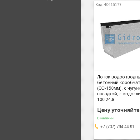
40615177
Лоток водоотводн
бетонный коробча
(СО-150мм), с чугун
насадкой, с водосл
100.24,8
Цену уточняйте
В наличии
+7 (707) 794-44-91