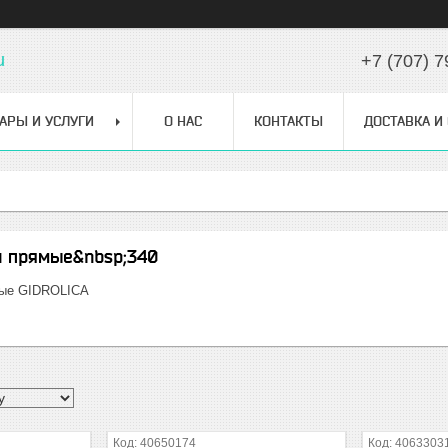
u
+7 (707) 7
АРЫ И УСЛУГИ
О НАС
КОНТАКТЫ
ДОСТАВКА И
и прямые&nbsp;340
мые GIDROLICA
40650174
4063303