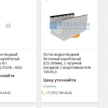
оотводный
Лоток водоотводный
коробчатый
бетонный коробчатый
) КU
(СО-500мм), с чугунной
).31(24) - BGU
насадкой, с водосливом KUв
100.60,3
очняйте
Цену уточняйте
В наличии
94-44-91
+7 (707) 794-44-91