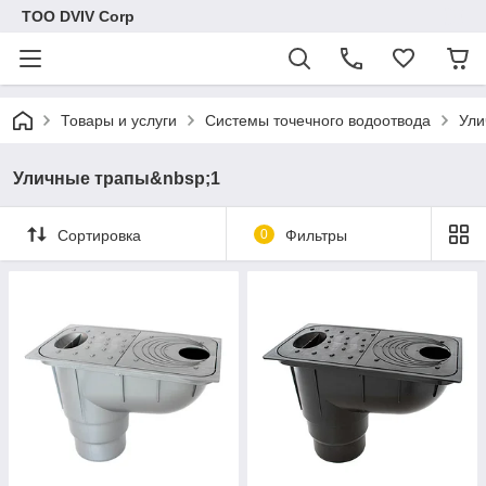
ТОО DVIV Corp
Товары и услуги
Системы точечного водоотвода
Ули
Уличные трапы&nbsp;1
Сортировка
0
Фильтры