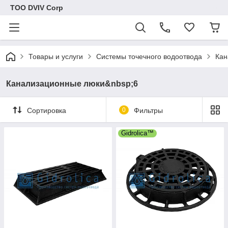
ТОО DVIV Corp
Товары и услуги
Системы точечного водоотвода
Кан
Канализационные люки&nbsp;6
Сортировка
0
Фильтры
Gidrolica™