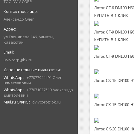
ТОО DVIV CORP
Лоток СГ-6 DN100 H6
КУПИТЬ В 1 КЛИК
Александр Олег
Лоток СГ-9 DN100 H95
ул Тлендиева 146, Алматы,
КУПИТЬ В 1 КЛИК
Казахстан
Лоток СГ-9 DN100 H9
Dvivcorp@bk.ru
WhatsApp
+77077944491 Олег
Лоток СК-15 DN100 H
Вячеславович
WhatsApp
+77071027519 Александр
Дмитриевич
Mail.ru ОФИС
dvivcorp@bk.ru
Лоток СК-15 DN100 H
Лоток СК-20 DN100 H