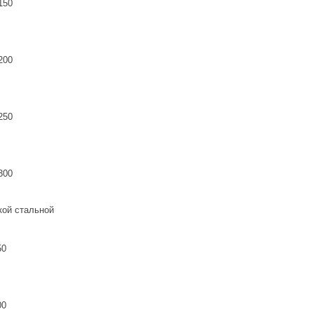
150
200
250
300
кой стальной
50
00