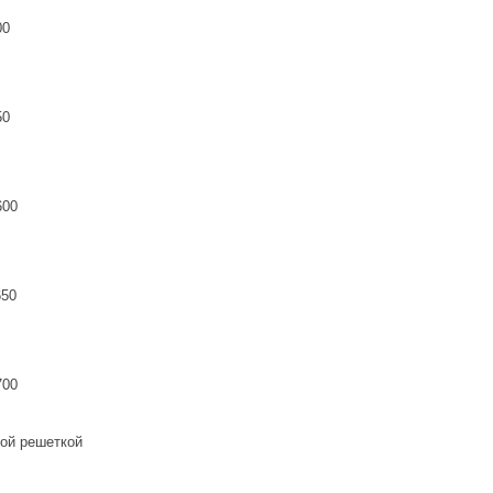
00
50
600
650
700
ной решеткой