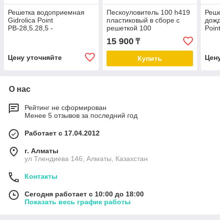
Решетка водоприемная
Пескоуловитель 100 h419
Реше
Gidrolica Point
пластиковый в сборе с
дожд
РВ-28,5.28,5 -
решеткой 100
Poin
пластиковая, кл. А15
пластиковая Волна
плас
15 900
₸
Цену уточняйте
Цен
Купить
О нас
Рейтинг не сформирован
Менее 5 отзывов за последний год
Работает с 17.04.2012
г. Алматы
ул Тлендиева 146, Алматы, Казахстан
Контакты
Сегодня работает с 10:00 до 18:00
Показать весь график работы