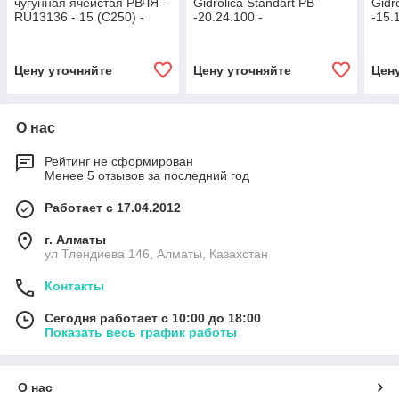
чугунная ячеистая РВЧЯ -
Gidrolica Standart РВ
Gidr
RU13136 - 15 (C250) -
-20.24.100 -
-15.
50х20,7х0,7 - 1,5/2,8, с
штампованная стальная
шта
пружинным
оцинкованная, кл. А15
оцин
Цену уточняйте
Цену уточняйте
Цен
О нас
Рейтинг не сформирован
Менее 5 отзывов за последний год
Работает с 17.04.2012
г. Алматы
ул Тлендиева 146, Алматы, Казахстан
Контакты
Сегодня работает с 10:00 до 18:00
Показать весь график работы
О нас