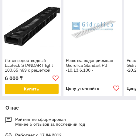
Лоток водоотводный
Решетка водоприемная
Реш
Ecoteck STANDART light
Gidrolica Standart РВ
Gidr
100.65 h69 с решеткой
-10.13,6.100 -
-20.
пластиковой, кл.А15
штампованная стальная
шта
6 000
₸
оцинкованная, кл. А15
оцин
Цену уточняйте
Цен
Купить
О нас
Рейтинг не сформирован
Менее 5 отзывов за последний год
Работает с 17.04.2012