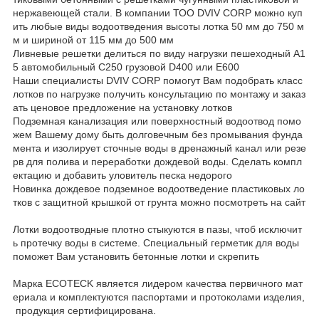
нержавеющей стали. В компании ТОО DVIV CORP можно куп
ить любые виды водоотведения высоты лотка 50 мм до 750 м
м и шириной от 115 мм до 500 мм
Ливневые решетки делиться по виду нагрузки пешеходный А1
5 автомобильный С250 грузовой D400 или E600
Наши специалисты DVIV CORP помогут Вам подобрать класс
лотков по нагрузке получить консультацию по монтажу и заказ
ать ценовое предложение на установку лотков
Подземная канализация или поверхностный водоотвод помо
жем Вашему дому быть долговечным без промывания фунда
мента и изолирует сточные воды в дренажный канал или резе
рв для полива и переработки дождевой воды. Сделать компл
ектацию и добавить уловитель песка недорого
Новинка дождевое подземное водоотведение пластиковых ло
тков с защитной крышкой от грунта можно посмотреть на сайт
Лотки водоотводные плотно стыкуются в пазы, чтоб исключит
ь протечку воды в системе. Специальный герметик для воды
поможет Вам установить бетонные лотки и скрепить
Марка ECOTECK является лидером качества первичного мат
ериала и комплектуются паспортами и протоколами изделия,
продукция сертифицирована.