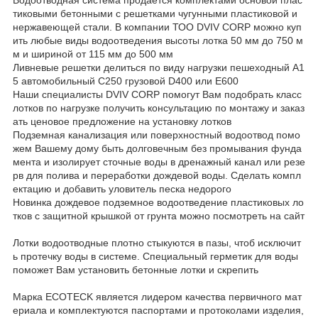
тиковыми бетонными с решетками чугунными пластиковой и
нержавеющей стали. В компании ТОО DVIV CORP можно куп
ить любые виды водоотведения высоты лотка 50 мм до 750 м
м и шириной от 115 мм до 500 мм
Ливневые решетки делиться по виду нагрузки пешеходный А1
5 автомобильный С250 грузовой D400 или E600
Наши специалисты DVIV CORP помогут Вам подобрать класс
лотков по нагрузке получить консультацию по монтажу и заказ
ать ценовое предложение на установку лотков
Подземная канализация или поверхностный водоотвод помо
жем Вашему дому быть долговечным без промывания фунда
мента и изолирует сточные воды в дренажный канал или резе
рв для полива и переработки дождевой воды. Сделать компл
ектацию и добавить уловитель песка недорого
Новинка дождевое подземное водоотведение пластиковых ло
тков с защитной крышкой от грунта можно посмотреть на сайт
Лотки водоотводные плотно стыкуются в пазы, чтоб исключит
ь протечку воды в системе. Специальный герметик для воды
поможет Вам установить бетонные лотки и скрепить
Марка ECOTECK является лидером качества первичного мат
ериала и комплектуются паспортами и протоколами изделия,