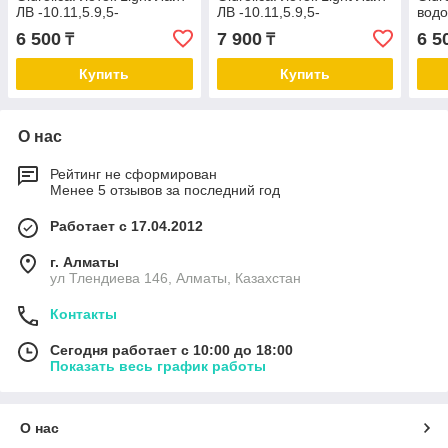
ЛВ -10.11,5.9,5-
ЛВ -10.11,5.9,5-
вод
пластиковый с решеткой
пластиковый с решеткой
-10.
6 500
7 900
6 5
₸
₸
стальной кл.А
стальной кл.А
с ре
Купить
Купить
О нас
Рейтинг не сформирован
Менее 5 отзывов за последний год
Работает с 17.04.2012
г. Алматы
ул Тлендиева 146, Алматы, Казахстан
Контакты
Сегодня работает с 10:00 до 18:00
Показать весь график работы
О нас