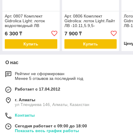
Арт. 0807 Комплект
Арт. 0806 Комплект
Лото
Gidrolica Light: лоток
Gidrolica: лоток Light Лайт
Gidr
водоотводный ЛВ
ЛВ -10.11,5.9,5-
ЛВ-1
-10.11,5.9,5 - пластиковый
пластиковый с решеткой
плас
6 300
7 900
₸
₸
с пласт.решеткой, кл. A15
стальной кл.А
Цен
Купить
Купить
О нас
Рейтинг не сформирован
Менее 5 отзывов за последний год
Работает с 17.04.2012
г. Алматы
ул Тлендиева 146, Алматы, Казахстан
Контакты
Сегодня работает с 09:00 до 18:00
Показать весь график работы