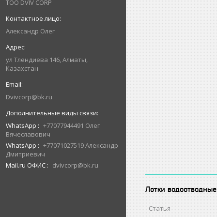
ТОО DVIV CORP
Александр Олег
ул Тлендиева 146, Алматы,
Казахстан
Dvivcorp@bk.ru
WhatsApp
+77077944491 Олег
Вячеславович
WhatsApp
+77071027519 Александр
Дмитриевич
Mail.ru ОФИС
dvivcorp@bk.ru
Лотки водоотводные
Статья