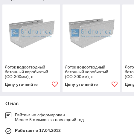
Лоток водоотводный
Лоток водоотводный
Лото
бетонный коробчатый
бетонный коробчатый
бето
(СО-300мм), с
(СО-300мм), с
(СО-
оцинкованной насадкой, с
оцинкованной насадкой, с
оцин
Цену уточняйте
Цену уточняйте
Цен
уклоном 0,5% КUу
уклоном 0,5% КUу
укло
О нас
Рейтинг не сформирован
Менее 5 отзывов за последний год
Работает с 17.04.2012