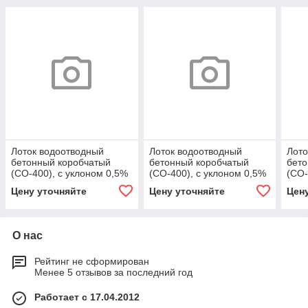
Лоток водоотводный
Лоток водоотводный
Лото
бетонный коробчатый
бетонный коробчатый
бето
(СО-400), с уклоном 0,5%
(СО-400), с уклоном 0,5%
(СО-
КUу 100.54(40).64,5(56,5)
КUу 100.54(40).64,5(56,5)
КUу 
Цену уточняйте
Цену уточняйте
Цен
- BGМ, № 39
- BGМ, № 39
BGМ
О нас
Рейтинг не сформирован
Менее 5 отзывов за последний год
Работает с 17.04.2012