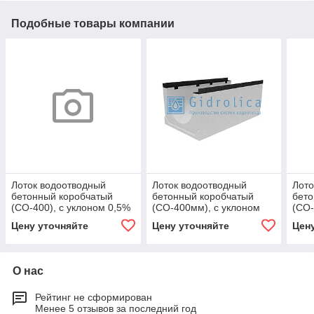
Подобные товары компании
Лоток водоотводный
Лоток водоотводный
Лото
бетонный коробчатый
бетонный коробчатый
бето
(СО-400), с уклоном 0,5%
(СО-400мм), с уклоном
(СО-
КUу 100.54(40).60,5(52,5)
0,5% КUу
0,5%
Цену уточняйте
Цену уточняйте
Цен
- BGМ, № 31
100.54(40).44(36) - BGМ,
100.
№ -3
BGМ
О нас
Рейтинг не сформирован
Менее 5 отзывов за последний год