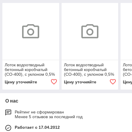
Лоток водоотводный
Лоток водоотводный
Лото
бетонный коробчатый
бетонный коробчатый
бето
(СО-400), с уклоном 0,5%
(СО-400), с уклоном 0,5%
(СО-
КUу 100.54(40).61(53) -
КUу 100.54(40).61(53) -
КUу 
Цену уточняйте
Цену уточняйте
Цен
BGМ, № 32
BGМ, № 32
- BG
О нас
Рейтинг не сформирован
Менее 5 отзывов за последний год
Работает с 17.04.2012