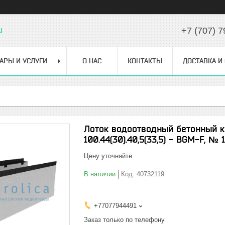
u
+7 (707) 7
АРЫ И УСЛУГИ
О НАС
КОНТАКТЫ
ДОСТАВКА И
Лоток водоотводный бетонный к
100.44(30).40,5(33,5) - BGМ-F, № 
Цену уточняйте
В наличии
Код:
40732119
+77077944491
Заказ только по телефону