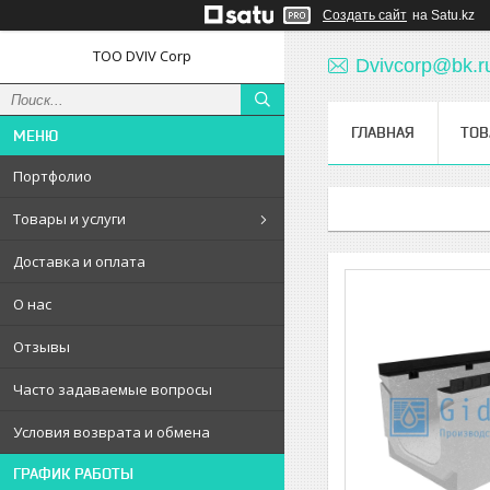
Создать сайт
на Satu.kz
ТОО DVIV Corp
Dvivcorp@bk.r
ГЛАВНАЯ
ТОВ
Портфолио
Товары и услуги
Доставка и оплата
О нас
Отзывы
Часто задаваемые вопросы
Условия возврата и обмена
ГРАФИК РАБОТЫ