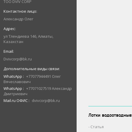
ТОО DVIV CORP
Александр Олег
ул Тлендиева 146, Алматы,
Казахстан
Dvivcorp@bk.ru
WhatsApp
+77077944491 Олег
Вячеславович
WhatsApp
+77071027519 Александр
Дмитриевич
Mail.ru ОФИС
dvivcorp@bk.ru
Лотки водоотводные
Статья