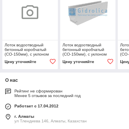
Лоток водоотводный
Лоток водоотводный
Лото
бетонный коробчатый
бетонный коробчатый
бето
(СО-150мм), с уклоном
(СО-150мм), с уклоном
(СО-
0,5% КUу 100.24,8
0,5% КUу 100.24,8
0,5%
Цену уточняйте
Цену уточняйте
Цен
(15).36,5(30) - BGU, № 25
(15).29,5(23)-BGU, № 11
(15)
О нас
Рейтинг не сформирован
Менее 5 отзывов за последний год
Работает с 17.04.2012
г. Алматы
ул Тлендиева 146, Алматы, Казахстан