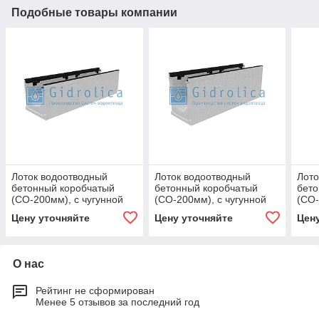
Подобные товары компании
Лоток водоотводный
Лоток водоотводный
Лото
бетонный коробчатый
бетонный коробчатый
бето
(СО-200мм), с чугунной
(СО-200мм), с чугунной
(СО-
насадкой, с уклоном 0,5%
насадкой, с уклоном 0,5%
наса
Цену уточняйте
Цену уточняйте
Цен
КUу 100.29,8
КUу 100.29,8
КUу 
О нас
Рейтинг не сформирован
Менее 5 отзывов за последний год