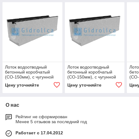
Лоток водоотводный
Лоток водоотводный
Лото
бетонный коробчатый
бетонный коробчатый
бето
(СО-150мм), с чугунной
(СО-150мм), с чугунной
(СО-
насадкой, с уклоном 0,5%
насадкой, с уклоном 0,5%
наса
Цену уточняйте
Цену уточняйте
Цен
КUу 100.24,8
КUу 100.24,8
КUу 
О нас
Рейтинг не сформирован
Менее 5 отзывов за последний год
Работает с 17.04.2012