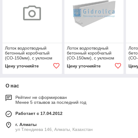
Лоток водоотводный
Лоток водоотводный
Лото
бетонный коробчатый
бетонный коробчатый
бето
(СО-150мм), с уклоном
(СО-150мм), с уклоном
(СО-
0,5% КUу 100.24,8
0,5% КUу 100.24,8
0,5%
Цену уточняйте
Цену уточняйте
Цен
(15).37,5(31) - BGU, № 27
(15).31,5(25)-BGU, № 15
(15)
О нас
Рейтинг не сформирован
Менее 5 отзывов за последний год
Работает с 17.04.2012
г. Алматы
ул Тлендиева 146, Алматы, Казахстан