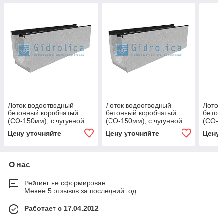
Лоток водоотводный
Лоток водоотводный
Лото
бетонный коробчатый
бетонный коробчатый
бето
(СО-150мм), с чугунной
(СО-150мм), с чугунной
(СО-
насадкой, с уклоном 0,5%
насадкой, с уклоном 0,5%
наса
Цену уточняйте
Цену уточняйте
Цен
КUу 100.24,8
КUу 100.24,8
КUу 
О нас
Рейтинг не сформирован
Менее 5 отзывов за последний год
Работает с 17.04.2012