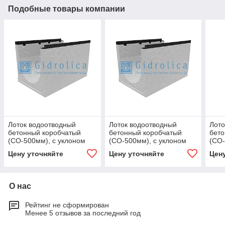
Подобные товары компании
Лоток водоотводный
Лоток водоотводный
Лото
бетонный коробчатый
бетонный коробчатый
бето
(СО-500мм), с уклоном
(СО-500мм), с уклоном
(СО-
0,5% КUу
0,5% КUу
0,5%
Цену уточняйте
Цену уточняйте
Цен
100.65(50).62,5(53,5) -
100.65(50).62,5(53,5) -
100.
BGМ, № 35
BGМ, № 35
BGU
О нас
Рейтинг не сформирован
Менее 5 отзывов за последний год