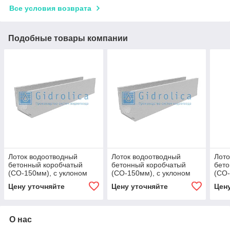
Все условия возврата
Подобные товары компании
Лоток водоотводный
Лоток водоотводный
Лото
бетонный коробчатый
бетонный коробчатый
бето
(СО-150мм), с уклоном
(СО-150мм), с уклоном
(СО-
0,5% КUу 100.21,3
0,5% КUу 100.21,3
0,5%
Цену уточняйте
Цену уточняйте
Цен
(15).20,5(16,5)-BGU,№ 3
(15).23,5(19,5)-BGU, № 9
(15)
О нас