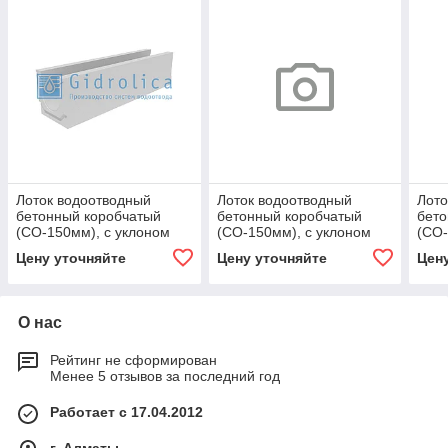
Лоток водоотводный
Лоток водоотводный
Лото
бетонный коробчатый
бетонный коробчатый
бето
(СО-150мм), с уклоном
(СО-150мм), с уклоном
(СО-
0,5% КUу 100.24,8
0,5% КUу 100.24,8
0,5%
Цену уточняйте
Цену уточняйте
Цен
(15).26(19,5)-BGU, № 4
(15).37(30,5) - BGU, № 26
(15)
О нас
Рейтинг не сформирован
Менее 5 отзывов за последний год
Работает с 17.04.2012