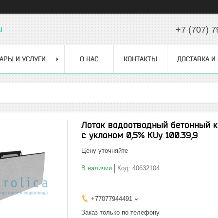
u
+7 (707) 7
АРЫ И УСЛУГИ
О НАС
КОНТАКТЫ
ДОСТАВКА И
Лоток водоотводный бетонный ко
с уклоном 0,5% КUу 100.39,9
Цену уточняйте
В наличии
Код:
40632104
+77077944491
Заказ только по телефону