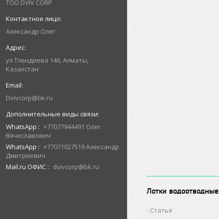
ТОО DVIV CORP
Александр Олег
ул Тлендиева 146, Алматы,
Казахстан
Dvivcorp@bk.ru
WhatsApp
+77077944491 Олег
Вячеславович
WhatsApp
+77071027519 Александр
Дмитриевич
Mail.ru ОФИС
dvivcorp@bk.ru
Лотки водоотводные
Статья