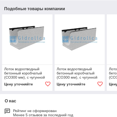
Подобные товары компании
Лоток водоотводный
Лоток водоотводный
Лото
бетонный коробчатый
бетонный коробчатый
бето
(СО300 мм), с чугунной
(СО300 мм), с чугунной
(СО3
насадкой, с уклоном
насадкой, с уклоном 0,5%
наса
Цену уточняйте
Цену уточняйте
Цен
0,5%КUу 100.39,9
КUу 100.39,9
КUу 
(30).44(37)
О нас
Рейтинг не сформирован
Менее 5 отзывов за последний год