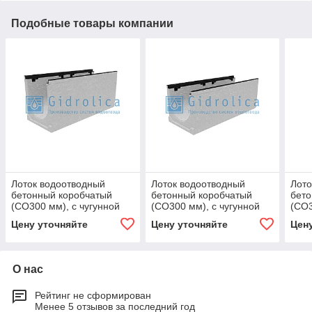
Подобные товары компании
Лоток водоотводный
Лоток водоотводный
Лото
бетонный коробчатый
бетонный коробчатый
бето
(СО300 мм), с чугунной
(СО300 мм), с чугунной
(СО3
насадкой, с уклоном
насадкой, с уклоном
наса
Цену уточняйте
Цену уточняйте
Цен
0,5%КUу 100.39,9
0,5%КUу 100.39,9
0,5%
(30).44(37)
(30).35(28)
(30)
О нас
Рейтинг не сформирован
Менее 5 отзывов за последний год