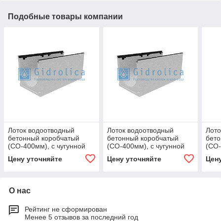
Подобные товары компании
Лоток водоотводный
Лоток водоотводный
Лото
бетонный коробчатый
бетонный коробчатый
бето
(СО-400мм), с чугунной
(СО-400мм), с чугунной
(СО-
насадкой, с уклоном 0,5%
насадкой, с уклоном
наса
Цену уточняйте
Цену уточняйте
Цен
КUу 100.49,9
0,5%КUу 100.49,9
КUу 
(40).49(42)
О нас
Рейтинг не сформирован
Менее 5 отзывов за последний год