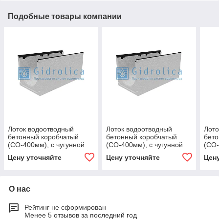
Подобные товары компании
Лоток водоотводный
Лоток водоотводный
Лото
бетонный коробчатый
бетонный коробчатый
бето
(СО-400мм), с чугунной
(СО-400мм), с чугунной
(СО-
насадкой, с уклоном 0,5%
насадкой, с уклоном
наса
Цену уточняйте
Цену уточняйте
Цен
КUу 100.49,9
0,5%КUу 100.49,9
КUу 
(40).49(42)
О нас
Рейтинг не сформирован
Менее 5 отзывов за последний год