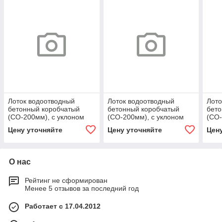
Лоток водоотводный
Лоток водоотводный
Лото
бетонный коробчатый
бетонный коробчатый
бето
(СО-200мм), с уклоном
(СО-200мм), с уклоном
(СО-
0,5% KUу
0,5% KUу
0,5
Цену уточняйте
Цену уточняйте
Цен
100.29,8(20).23,5(16,5) -
100.29,8(20).20,5(13,5) -
100.
BGU, № -13
BGU, № -19
BGU
О нас
Рейтинг не сформирован
Менее 5 отзывов за последний год
Работает с 17.04.2012