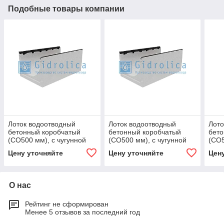
Подобные товары компании
Лоток водоотводный
Лоток водоотводный
Лото
бетонный коробчатый
бетонный коробчатый
бето
(СО500 мм), с чугунной
(СО500 мм), с чугунной
(СО5
насадкой, с уклоном 0,5%
насадкой, с уклоном 0,5%
наса
Цену уточняйте
Цену уточняйте
Цен
КUу 100.60,3
КUу 100.60,3
КUу 
О нас
Рейтинг не сформирован
Менее 5 отзывов за последний год