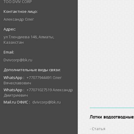
ТОО DVIV CORP
Александр Олег
ул Тлендиева 146, Алматы,
Казахстан
Dvivcorp@bk.ru
WhatsApp
+77077944491 Олег
Вячеславович
WhatsApp
+77071027519 Александр
Дмитриевич
Mail.ru ОФИС
dvivcorp@bk.ru
Лотки водоотводные
Статья