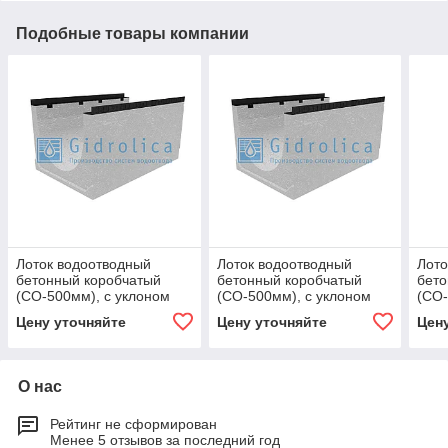
Подобные товары компании
Лоток водоотводный
Лоток водоотводный
Лото
бетонный коробчатый
бетонный коробчатый
бето
(СО-500мм), с уклоном
(СО-500мм), с уклоном
(СО-
0,5% КUу
0,5% КUу
0,5%
Цену уточняйте
Цену уточняйте
Цен
100.65(50).53(44) - BGМ,
100.65(50).53(44) - BGМ,
100.
№ 16
№ 16
№ 1
О нас
Рейтинг не сформирован
Менее 5 отзывов за последний год