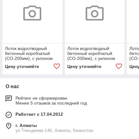
Лоток водоотводный
Лоток водоотводный
Лото
бетонный коробчатый
бетонный коробчатый
бето
(СО-200мм), с уклоном
(СО-200мм), с уклоном
(СО-
0,5% КUу
0,5% КUу
0,5%
Цену уточняйте
Цену уточняйте
Цен
100.29,8(20).39(32) - BGU,
100.29,8(20).37(30) - BGU,
100.
№ 19
№ 15
№ 1
О нас
Рейтинг не сформирован
Менее 5 отзывов за последний год
Работает с 17.04.2012
г. Алматы
ул Тлендиева 146, Алматы, Казахстан