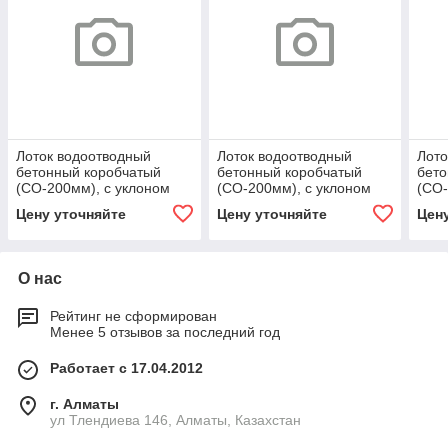
Лоток водоотводный
Лоток водоотводный
Лото
бетонный коробчатый
бетонный коробчатый
бето
(СО-200мм), с уклоном
(СО-200мм), с уклоном
(СО-
0,5% КUу
0,5% КUу
0,5%
Цену уточняйте
Цену уточняйте
Цен
100.29,8(20).37(30) - BGU,
100.29,8(20).38(31) - BGU,
100.
№ 15
№ 17
№ 3
О нас
Рейтинг не сформирован
Менее 5 отзывов за последний год
Работает с 17.04.2012
г. Алматы
ул Тлендиева 146, Алматы, Казахстан