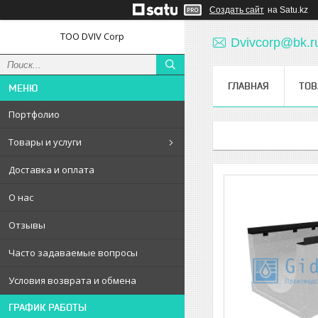
Создать сайт
на Satu.kz
ТОО DVIV Corp
Dvivcorp@bk.r
ГЛАВНАЯ
ТОВ
Портфолио
Товары и услуги
Доставка и оплата
О нас
Отзывы
Часто задаваемые вопросы
Условия возврата и обмена
ГРАФИК РАБОТЫ