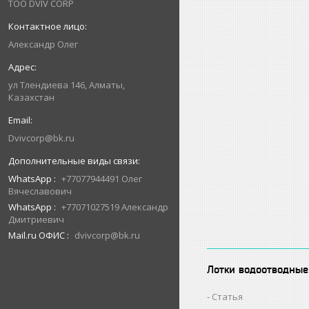
ТОО DVIV CORP
Александр Олег
ул Тлендиева 146, Алматы,
Казахстан
Dvivcorp@bk.ru
WhatsApp
+77077944491 Олег
Вячеславович
WhatsApp
+77071027519 Александр
Дмитриевич
Mail.ru ОФИС
dvivcorp@bk.ru
Лотки водоотводные
Статья