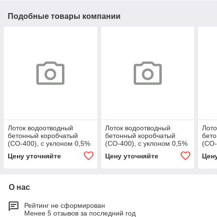
Подобные товары компании
Лоток водоотводный
Лоток водоотводный
Лото
бетонный коробчатый
бетонный коробчатый
бето
(СО-400), с уклоном 0,5%
(СО-400), с уклоном 0,5%
(СО-
КUу 100.54(40).55,5(47,5)
КUу 100.54(40).55,5(47,5)
КUу 
Цену уточняйте
Цену уточняйте
Цен
- BGМ, № 21
- BGМ, № 21
- BG
О нас
Рейтинг не сформирован
Менее 5 отзывов за последний год