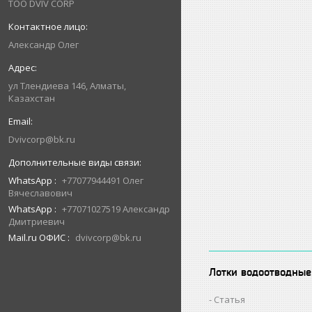
ТОО DVIV CORP
Александр Олег
ул Тлендиева 146, Алматы,
Казахстан
Dvivcorp@bk.ru
WhatsApp
+77077944491 Олег
Вячеславович
WhatsApp
+77071027519 Александр
Дмитриевич
Mail.ru ОФИС
dvivcorp@bk.ru
Лотки водоотводные
Статья