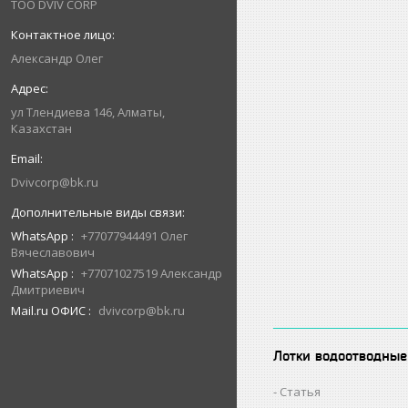
ТОО DVIV CORP
Александр Олег
ул Тлендиева 146, Алматы,
Казахстан
Dvivcorp@bk.ru
WhatsApp
+77077944491 Олег
Вячеславович
WhatsApp
+77071027519 Александр
Дмитриевич
Mail.ru ОФИС
dvivcorp@bk.ru
Лотки водоотводные
Статья