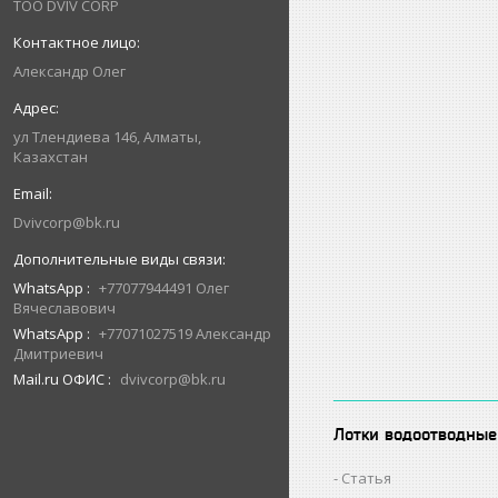
ТОО DVIV CORP
Александр Олег
ул Тлендиева 146, Алматы,
Казахстан
Dvivcorp@bk.ru
WhatsApp
+77077944491 Олег
Вячеславович
WhatsApp
+77071027519 Александр
Дмитриевич
Mail.ru ОФИС
dvivcorp@bk.ru
Лотки водоотводные
Статья