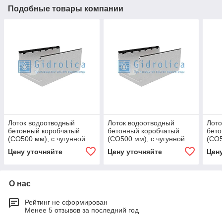
Подобные товары компании
Лоток водоотводный
Лоток водоотводный
Лото
бетонный коробчатый
бетонный коробчатый
бето
(СО500 мм), с чугунной
(СО500 мм), с чугунной
(СО5
насадкой, с уклоном 0,5%
насадкой, с уклоном 0,5%
наса
Цену уточняйте
Цену уточняйте
Цен
КUу 100.60,3
КUу 100.60,3
КUу 
О нас
Рейтинг не сформирован
Менее 5 отзывов за последний год