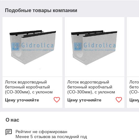
Подобные товары компании
Лоток водоотводный
Лоток водоотводный
Лото
бетонный коробчатый
бетонный коробчатый
бето
(СО-300мм), с уклоном
(СО-300мм), с уклоном
(СО-
0,5% КUу
0,5% КUу
0,5%
Цену уточняйте
Цену уточняйте
Цен
100.44(30).50(43) - BGМ,
100.44(30).53(46) - BGМ,
100.
№ 10
№ 16
№ 2
О нас
Рейтинг не сформирован
Менее 5 отзывов за последний год