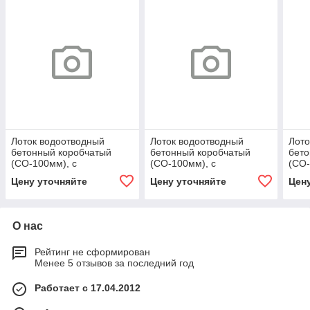
Лоток водоотводный
Лоток водоотводный
Лото
бетонный коробчатый
бетонный коробчатый
бето
(СО-100мм), с
(СО-100мм), с
(СО-
оцинкованной насадкой, с
оцинкованной насадкой, с
оцин
Цену уточняйте
Цену уточняйте
Цен
уклоном 0,5% КUу
уклоном 0,5% КUу
укло
100.16,3
100.16,3
100.
О нас
Рейтинг не сформирован
Менее 5 отзывов за последний год
Работает с 17.04.2012