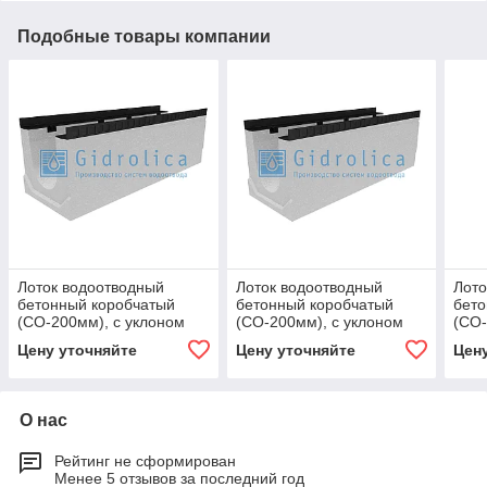
Подобные товары компании
Лоток водоотводный
Лоток водоотводный
Лото
бетонный коробчатый
бетонный коробчатый
бето
(СО-200мм), с уклоном
(СО-200мм), с уклоном
(СО-
0,5% КUу
0,5% КUу
0,5%
Цену уточняйте
Цену уточняйте
Цен
100.34(20).34,5(27,5) -
100.34(20).37,5(30,5) -
100.
BGМ, № 7
BGМ, № 13
BGМ
О нас
Рейтинг не сформирован
Менее 5 отзывов за последний год