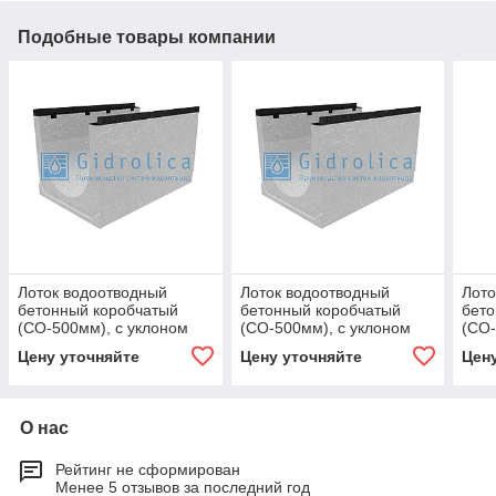
Подобные товары компании
Лоток водоотводный
Лоток водоотводный
Лото
бетонный коробчатый
бетонный коробчатый
бето
(СО-500мм), с уклоном
(СО-500мм), с уклоном
(СО-
0,5% КUу
0,5% КUу
0,5%
Цену уточняйте
Цену уточняйте
Цен
100.65(50).60,5(51,5) -
100.65(50).60,5(51,5) -
100.
BGМ, № 31
BGМ, № 31
№ 1
О нас
Рейтинг не сформирован
Менее 5 отзывов за последний год