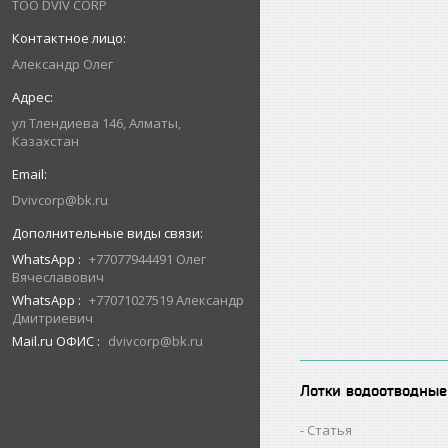
ТОО DVIV CORP
Александр Олег
ул Тлендиева 146, Алматы,
Казахстан
Dvivcorp@bk.ru
WhatsApp
+77077944491 Олег
Вячеславович
WhatsApp
+77071027519 Александр
Дмитриевич
Mail.ru ОФИС
dvivcorp@bk.ru
Лотки водоотводные
Статья