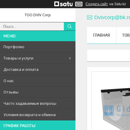
Создать сайт
на Satu.kz
ТОО DVIV Corp
Dvivcorp@bk.r
ГЛАВНАЯ
ТОВ
Портфолио
Товары и услуги
Доставка и оплата
О нас
Отзывы
Часто задаваемые вопросы
Условия возврата и обмена
ГРАФИК РАБОТЫ