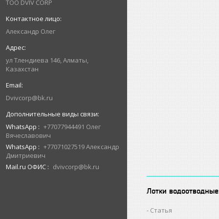
ТОО DVIV CORP
Александр Олег
ул Тлендиева 146, Алматы,
Казахстан
Dvivcorp@bk.ru
WhatsApp
+77077944491 Олег
Вячеславович
WhatsApp
+77071027519 Александр
Дмитриевич
Mail.ru ОФИС
dvivcorp@bk.ru
Лотки водоотводные
Статья