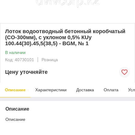
Лоток водоотводный бетонный коробчатый
(СО-300мм), с уклоном 0,5% КUу
100.44(30).45,5(38,5) - BGМ, № 1
В наличии
Код: 40730101
Розница
Цену уточняйте
Описание
Характеристики
Доставка
Оплата
Усл
Описание
Описание