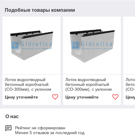
Подобные товары компании
Лоток водоотводный
Лоток водоотводный
Лото
бетонный коробчатый
бетонный коробчатый
бето
(СО-300мм), с уклоном
(СО-300мм), с уклоном
(СО-
0,5% КUу
0,5% КUу
0,5%
Цену уточняйте
Цену уточняйте
Цен
100.44(30).45,5(38,5) -
100.44(30).50(43) - BGМ,
100.
BGМ, № 1
№ 10
№ 8
О нас
Рейтинг не сформирован
Менее 5 отзывов за последний год