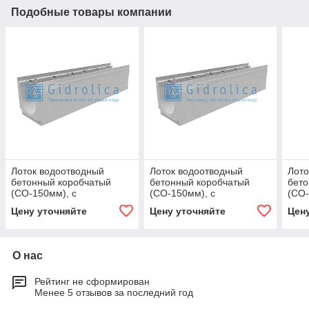
Подобные товары компании
Лоток водоотводный
Лоток водоотводный
Лото
бетонный коробчатый
бетонный коробчатый
бето
(СО-150мм), с
(СО-150мм), с
(СО-
оцинкованной насадкой, с
оцинкованной насадкой, с
оцин
Цену уточняйте
Цену уточняйте
Цен
уклоном 0,5% КUу
уклоном 0,5% КUу
укло
100.21,3
100.21,3
100.
О нас
Рейтинг не сформирован
Менее 5 отзывов за последний год