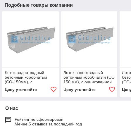
Подобные товары компании
Лоток водоотводный
Лоток водоотводный
Лото
бетонный коробчатый
бетонный коробчатый (СО
бето
(СО-150мм), с
150 мм), с оцинкованной
(СО-
оцинкованной насадкой, с
насадкой, с уклоном 0,5%
оцин
Цену уточняйте
Цену уточняйте
Цен
уклоном 0,5% КUу
КUу 100.21,3
укло
100.21,3
100.
О нас
Рейтинг не сформирован
Менее 5 отзывов за последний год